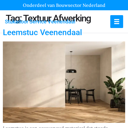
Onderdeel van Bouwsector Nederland
Tag:
Textuur Afwerking
Stukadoor Service Veenendaal
Leemstuc Veenendaal