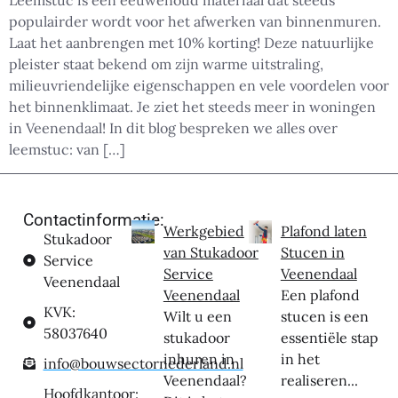
Leemstuc is een eeuwenoud materiaal dat steeds
populairder wordt voor het afwerken van binnenmuren.
Laat het aanbrengen met 10% korting! Deze natuurlijke
pleister staat bekend om zijn warme uitstraling,
milieuvriendelijke eigenschappen en vele voordelen voor
het binnenklimaat. Je ziet het steeds meer in woningen
in Veenendaal! In dit blog bespreken we alles over
leemstuc: van […]
Contactinformatie:
Werkgebied
Plafond laten
Stukadoor
van Stukadoor
Stucen in
Service
Service
Veenendaal
Veenendaal
Veenendaal
Een plafond
KVK:
Wilt u een
stucen is een
58037640
stukadoor
essentiële stap
inhuren in
in het
info@bouwsectornederland.nl
Veenendaal?
realiseren...
Hoofdkantoor: