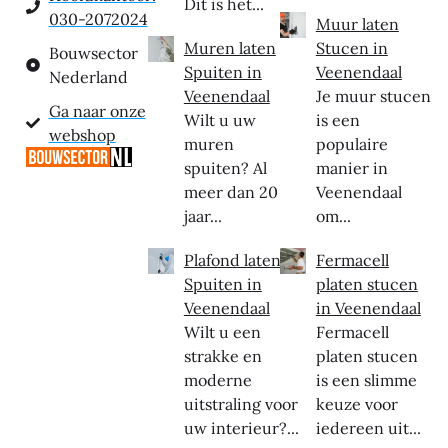
Dit is het...
030-2072024
Muur laten
Muren laten
Stucen in
Bouwsector
Spuiten in
Veenendaal
Nederland
Veenendaal
Je muur stucen
Ga naar onze
Wilt u uw
is een
webshop
muren
populaire
spuiten? Al
manier in
meer dan 20
Veenendaal
jaar...
om...
Plafond laten
Fermacell
Spuiten in
platen stucen
Veenendaal
in Veenendaal
Wilt u een
Fermacell
strakke en
platen stucen
moderne
is een slimme
uitstraling voor
keuze voor
uw interieur?...
iedereen uit...